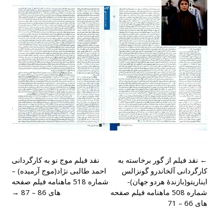
Post
←
نقد فیلم از گور برخاسته به
نقد فیلم موج نو به کارگردانی
navigation
کارگردانی آلخاندرو گونزالس
احمد طالبی نژاد(موج آرمیده) –
ایناریتو(بازندۀ هردو جهان)-
شماره 518 ماهنامه فیلم صفحه
شماره 508 ماهنامه فیلم صفحه
های 86 – 87
→
های 66 – 71