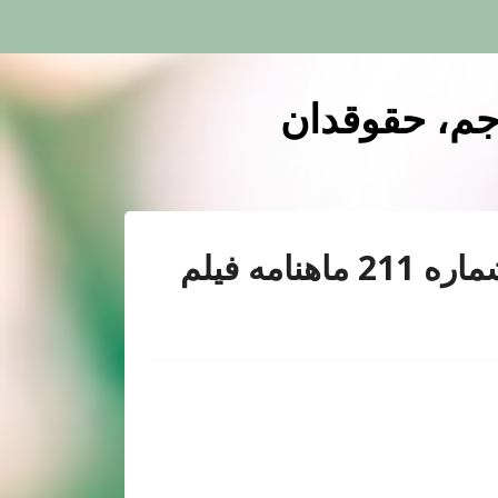
رجم، حقوقدان
نقد فیلم لیلا به کارگردانی داریوش مهرجویی(خاموشی دریا) – شماره 211 ماهنامه فيلم