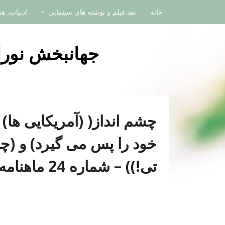
Skip to content
خانه
نقد فیلم و نوشته های سینمایی
ادبیات، ه
جهانبخش نورائ
چشم انداز( (آمریکایی ها) 
خود را پس می گیرد) و (چ
تی!)) – شماره 24 ماهنامه فیلم صفحه های 26 – 27