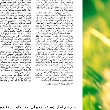
Post
←
چشم انداز( (ساعت زفیرلی) و (شکایت از نقدنوی